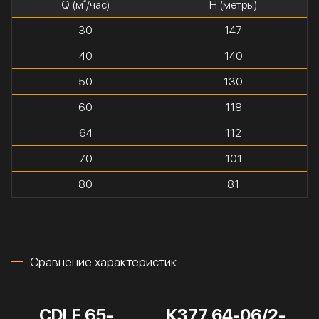
Q (м³/час)
H (метры)
30
147
40
140
50
130
60
118
64
112
70
101
80
81
Сравнение характеристик
CDLF 65-
К377 64-06/2-