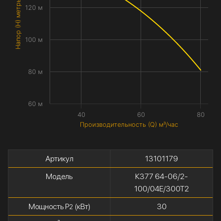
Напор (H) метры
120 м
100 м
80 м
60 м
40
60
80
Производительность (Q) м³/час
Артикул
13101179
Модель
К377 64-06/2-
100/04Е/300Т2
Мощность P
(кВт)
30
2