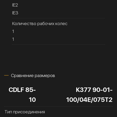
IE2
IE3
Количество рабочих колес
1
1
Сравнение размеров
CDLF 85-
К377 90-01-
10
100/04Е/075Т2
Тип присоединения