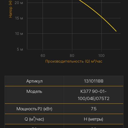
Напор (H) метры
20 м
15 м
10 м
5 м
60
80
100
Производительность (Q) м³/час
Артикул
13101188
Модель
К377 90-01-
100/04Е/075Т2
Мощность P
(кВт)
7.5
2
Q (м³/час)
H (метры)