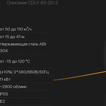
Описание CDLF 85-20-2
от 50 до 110 м³/ч
от 15 до 41 м
Нержавеющая сталь AISI
304
от -15 до 120 °C
(±10%) 3*380/660В/50Гц
11 кВт
~2900 об/мин
IP55
IE2