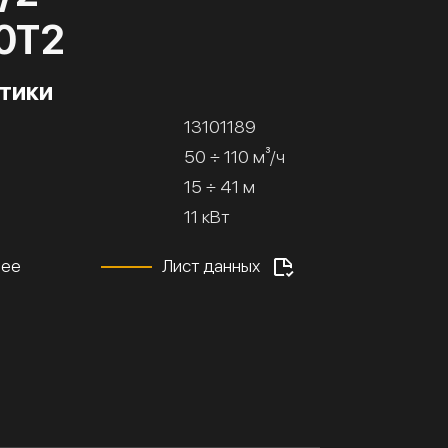
0Т2
тики
13101189
50 ÷ 110 м³/ч
15 ÷ 41 м
11 кВт
нее
Лист данных