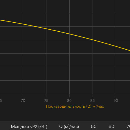
5
70
75
80
85
90
Производительность (Q) м³/час
Мощность P
(кВт)
Q (м³/час)
50
60
7
2