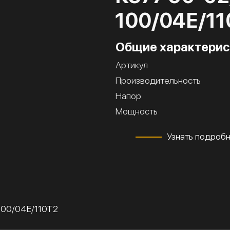
100/04Е/11
Общие характерис
Артикул
Производительность
Напор
Мощность
Узнать подроб
100/04Е/110Т2