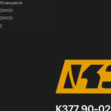
Фланцевое
DN100
DN100
2
К377 90-02