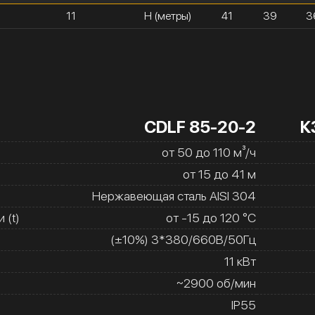
11
H (метры)
41
39
3
CDLF 85-20-2
К
от 50 до 110 м³/ч
от 15 до 41 м
Нержавеющая сталь AISI 304
 (t)
от -15 до 120 °C
(±10%) 3*380/660В/50Гц
11 кВт
~2900 об/мин
IP55