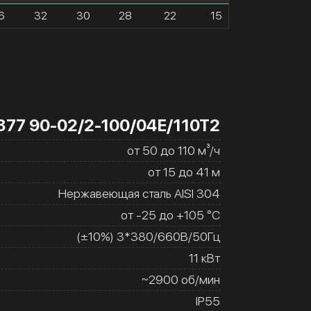
6
32
30
28
22
15
377 90-02/2-100/04Е/110Т2
от 50 до 110 м³/ч
от 15 до 41 м
Нержавеющая сталь AISI 304
от -25 до +105 °C
(±10%) 3*380/660В/50Гц
11 кВт
~2900 об/мин
IP55