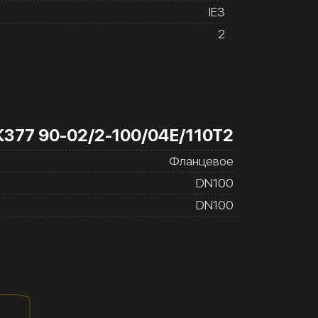
IE3
2
К377 90-02/2-100/04Е/110Т2
Фланцевое
DN100
DN100