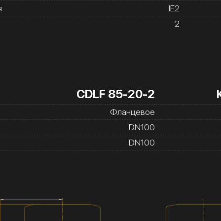
я
IE2
2
CDLF 85-20-2
Фланцевое
DN100
DN100