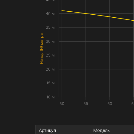
40 м
35 м
Напор (H) метры
30 м
25 м
20 м
15 м
10 м
50
55
60
6
Артикул
Модель