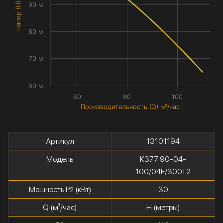
Напор (H) метры
90 м
80 м
70 м
60 м
60
80
100
Производительность (Q) м³/час
Артикул
13101194
Модель
К377 90-04-
100/04Е/300Т2
Мощность P
(кВт)
30
2
Q (м³/час)
H (метры)