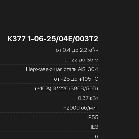
К377 1-06-25/04Е/003Т2
от 0.4 до 2.2 м³/ч
от 22 до 35 м
Нержавеющая сталь AISI 304
от -25 до +105 °C
(±10%) 3*220/380В/50Гц
0.37 кВт
~2900 об/мин
IP55
IE3
6