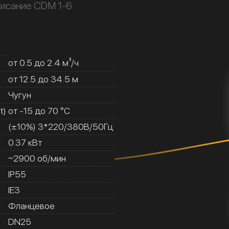
исание CDM 1-6
от 0.5 до 2.4 м³/ч
от 12.5 до 34.5 м
Чугун
t)
от -15 до 70 °C
(±10%) 3*220/380В/50Гц
0.37 кВт
~2900 об/мин
IP55
IE3
Фланцевое
DN25