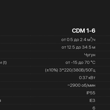
CDM 1-6
от 0.5 до 2.4 м³/ч
от 12.5 до 34.5 м
Чугун
 (t)
от -15 до 70 °C
(±10%) 3*220/380В/50Гц
0.37 кВт
~2900 об/мин
IP55
я
IE3
6