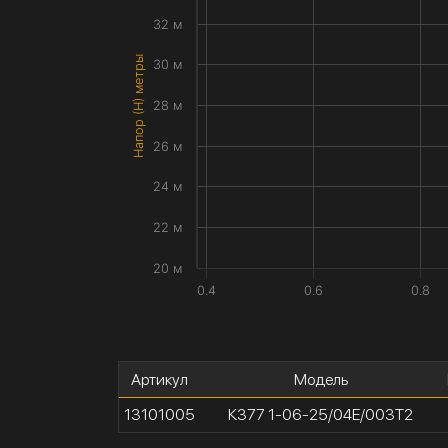
32 м
Напор (H) метры
30 м
28 м
26 м
24 м
22 м
20 м
0.4
0.6
0.8
Артикул
Модель
13101005
К377 1-06-25/04Е/003Т2