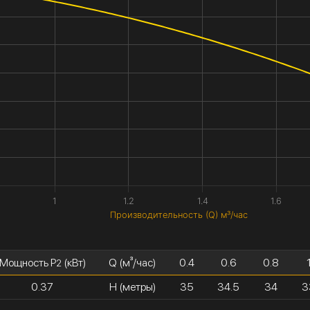
1
1.2
1.4
1.6
Производительность (Q) м³/час
Мощность P
(кВт)
Q (м³/час)
0.4
0.6
0.8
2
0.37
H (метры)
35
34.5
34
3