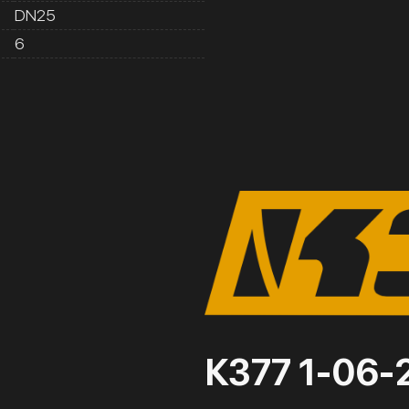
DN25
6
К377 1-06-