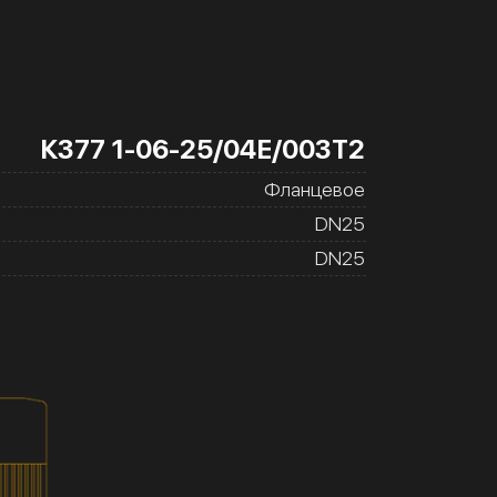
К377 1-06-25/04Е/003Т2
Фланцевое
DN25
DN25