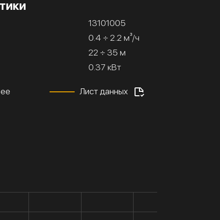
тики
13101005
0.4 ÷ 2.2 м³/ч
22 ÷ 35 м
0.37 кВт
нее
Лист данных