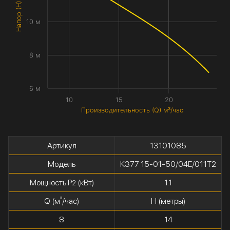
Напор (H) метры
10 м
8 м
6 м
10
15
20
Производительность (Q) м³/час
Артикул
13101085
Модель
К377 15-01-50/04Е/011Т2
Мощность P
(кВт)
1.1
2
Q (м³/час)
H (метры)
8
14