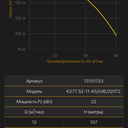
Напор (H) метры
150 м
125 м
100 м
75 м
20
30
40
Производительность (Q) м³/час
Артикул
13101133
Модель
К377 32-11-65/04Е/220Т2
Мощность P
(кВт)
22
2
Q (м³/час)
H (метры)
12
197