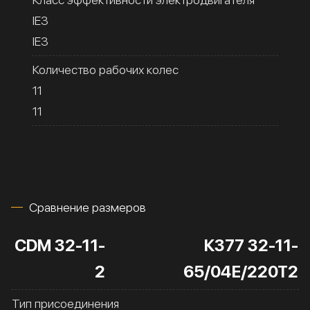
IE3
IE3
Количество рабочих колес
11
11
Сравнение размеров
CDM 32-11-
К377 32-11-
2
65/04Е/220Т2
Тип присоединения