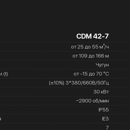
CDM 42-7
от 25 до 55 м³/ч
от 109 до 166 м
Чугун
 (t)
от -15 до 70 °C
(±10%) 3*380/660В/50Гц
30 кВт
~2900 об/мин
IP55
я
IE3
7