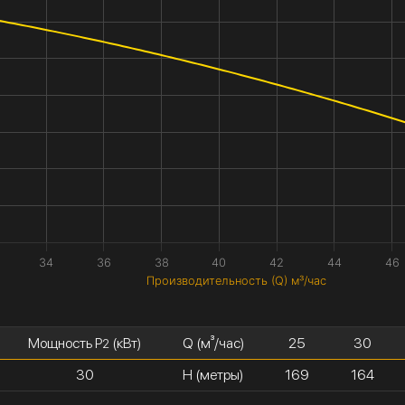
34
36
38
40
42
44
46
Производительность (Q) м³/час
Мощность P
(кВт)
Q (м³/час)
25
30
2
30
H (метры)
169
164