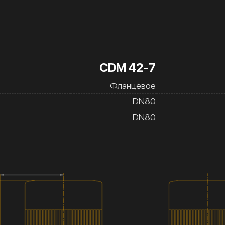
CDM 42-7
Фланцевое
DN80
DN80