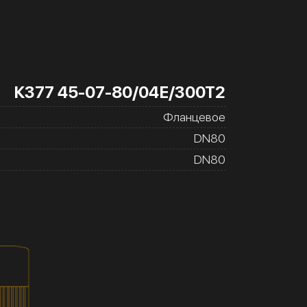
К377 45-07-80/04Е/300Т2
Фланцевое
DN80
DN80