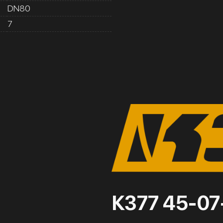
DN80
7
К377 45-0