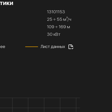
тики
13101153
25 ÷ 55 м³/ч
109 ÷ 169 м
30 кВт
нее
Лист данных