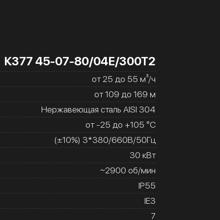
К377 45-07-80/04Е/300Т2
от 25 до 55 м³/ч
от 109 до 169 м
Нержавеющая сталь AISI 304
от -25 до +105 °C
(±10%) 3*380/660В/50Гц
30 кВт
~2900 об/мин
IP55
IE3
7