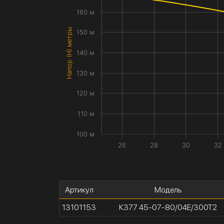
160 м
Напор (H) метры
150 м
140 м
130 м
120 м
110 м
100 м
26
28
30
32
Артикул
Модель
13101153
К377 45-07-80/04Е/300Т2