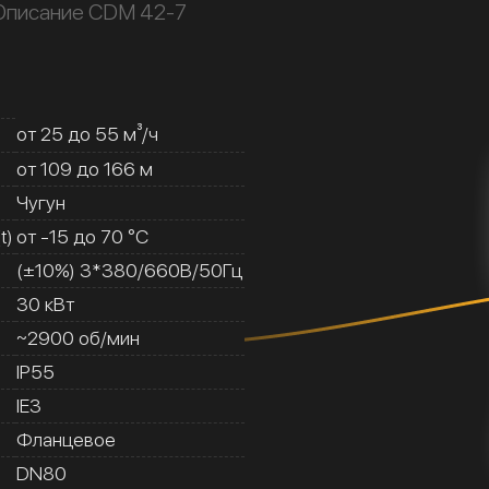
Описание CDM 42-7
от 25 до 55 м³/ч
от 109 до 166 м
Чугун
t)
от -15 до 70 °C
(±10%) 3*380/660В/50Гц
30 кВт
~2900 об/мин
IP55
IE3
Фланцевое
DN80