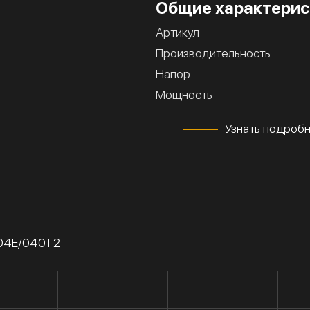
Общие характерис
Артикул
Производительность
Напор
Мощность
Узнать подроб
/04Е/040Т2