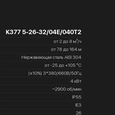
К377 5-26-32/04Е/040Т2
от 2 до 8 м³/ч
от 78 до 164 м
Нержавеющая сталь AISI 304
от -25 до +105 °C
(±10%) 3*380/660В/50Гц
4 кВт
~2900 об/мин
IP55
IE3
26