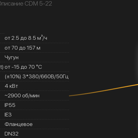
Описание CDM 5-22
от 2.5 до 8.5 м³/ч
от 70 до 157 м
Чугун
t)
от -15 до 70 °C
(±10%) 3*380/660В/50Гц
4 кВт
~2900 об/мин
IP55
IE3
Фланцевое
DN32