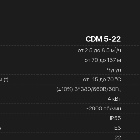
CDM 5-22
от 2.5 до 8.5 м³/ч
от 70 до 157 м
Чугун
 (t)
от -15 до 70 °C
(±10%) 3*380/660В/50Гц
4 кВт
~2900 об/мин
IP55
я
IE3
22