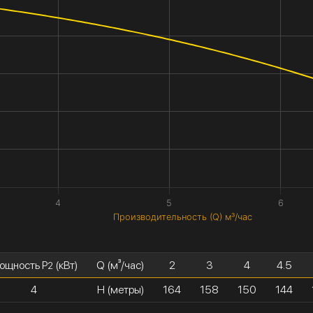
4
5
6
Производительность (Q) м³/час
ощность P
(кВт)
Q (м³/час)
2
3
4
4.5
2
4
H (метры)
164
158
150
144