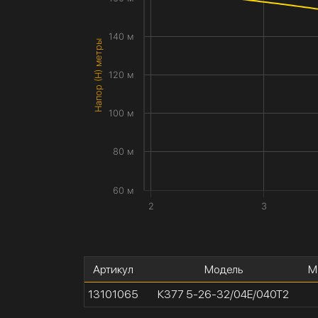
140 м
Напор (H) метры
120 м
100 м
80 м
60 м
2
3
Артикул
Модель
М
13101065
К377 5-26-32/04Е/040Т2