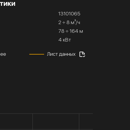
тики
13101065
2 ÷ 8 м³/ч
78 ÷ 164 м
4 кВт
нее
Лист данных