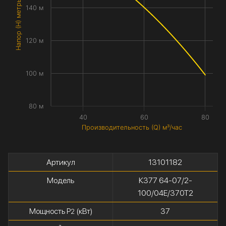
Напор (H) метры
140 м
120 м
100 м
80 м
40
60
80
Производительность (Q) м³/час
Артикул
13101182
Модель
К377 64-07/2-
100/04Е/370Т2
Мощность P
(кВт)
37
2