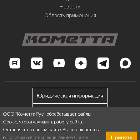
Новости
Область применения
Юридическая информация
Личный кабинет
ООО "Кометта Рус" обрабатывает файлы
Cookie, чтобы улучшить работу сайта.
Оставаясь на нашем сайте, Вы соглашаетесь
ООО "Кометта Рус", ИНН 7705558076
Принять
с
Политикой в отношении файлов Cookie
.