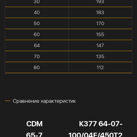
30
193
40
183
50
170
60
155
64
147
70
135
80
112
Сравнение характеристик
CDM
К377 64-07-
65-7
100/04Е/450Т2