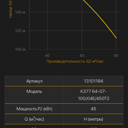
Напор (H) метры
140 м
120 м
100 м
40
60
80
Производительность (Q) м³/час
Артикул
13101184
Модель
К377 64-07-
100/04Е/450Т2
Мощность P
(кВт)
45
2
Q (м³/час)
H (метры)