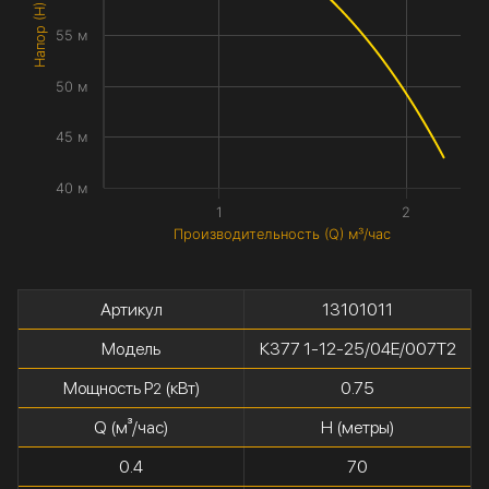
Напор (H) метры
55 м
50 м
45 м
40 м
1
2
Производительность (Q) м³/час
Артикул
13101011
Модель
К377 1-12-25/04Е/007Т2
Мощность P
(кВт)
0.75
2
Q (м³/час)
H (метры)
0.4
70