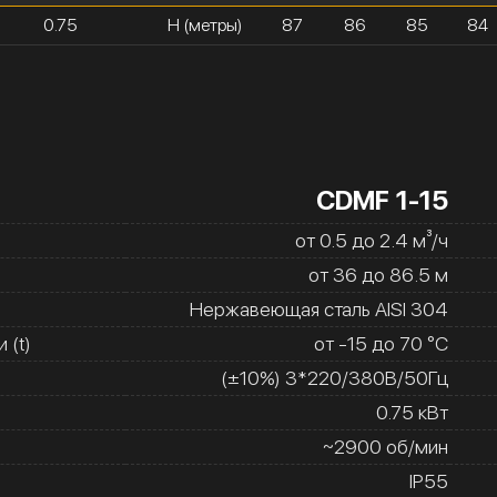
0.75
H (метры)
87
86
85
84
CDMF 1-15
от 0.5 до 2.4 м³/ч
от 36 до 86.5 м
Нержавеющая сталь AISI 304
 (t)
от -15 до 70 °C
(±10%) 3*220/380В/50Гц
0.75 кВт
~2900 об/мин
IP55