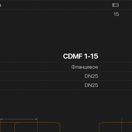
я
IE3
15
CDMF 1-15
Фланцевое
DN25
DN25