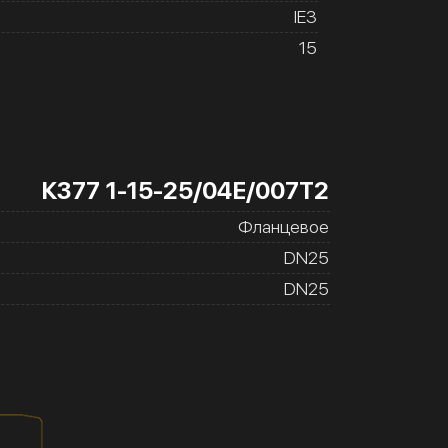
IE3
15
К377 1-15-25/04Е/007Т2
Фланцевое
DN25
DN25