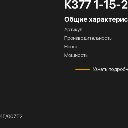
К377 1-15-
Общие характерис
Артикул
Производительность
Напор
Мощность
Узнать подроб
04Е/007Т2