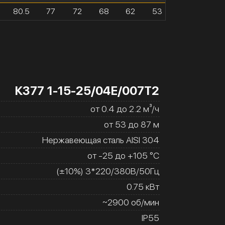
80.5
77
72
68
62
53
К377 1-15-25/04Е/007Т2
от 0.4 до 2.2 м³/ч
от 53 до 87 м
Нержавеющая сталь AISI 304
от -25 до +105 °C
(±10%) 3*220/380В/50Гц
0.75 кВт
~2900 об/мин
IP55