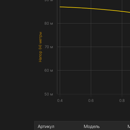
80 м
Напор (H) метры
70 м
60 м
50 м
0.4
0.6
0.8
Артикул
Модель