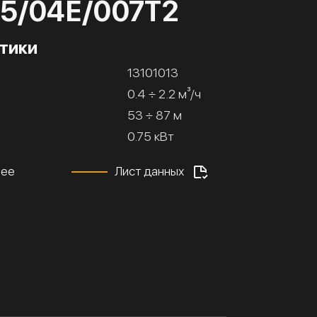
25/04Е/007Т2
тики
13101013
0.4 ÷ 2.2 м³/ч
53 ÷ 87 м
0.75 кВт
нее
Лист данных