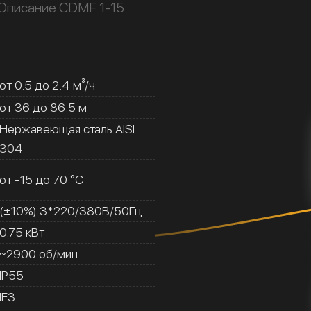
Описание CDMF 1-15
от 0.5 до 2.4 м³/ч
от 36 до 86.5 м
Нержавеющая сталь AISI
304
от -15 до 70 °C
(±10%) 3*220/380В/50Гц
0.75 кВт
~2900 об/мин
IP55
IE3