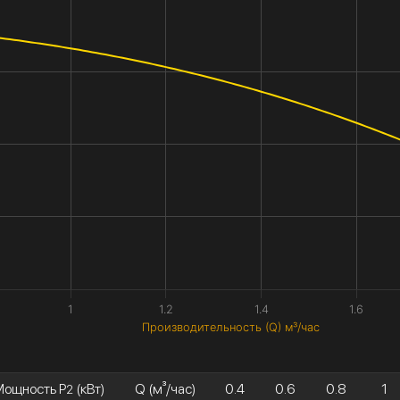
1
1.2
1.4
1.6
Производительность (Q) м³/час
Мощность P
(кВт)
Q (м³/час)
0.4
0.6
0.8
1
2