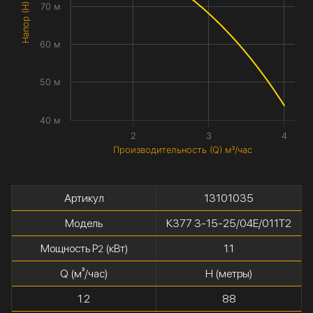
Напор (H) метры
70 м
60 м
50 м
40 м
2
3
4
Производительность (Q) м³/час
Артикул
13101035
Модель
К377 3-15-25/04Е/011Т2
Мощность P
(кВт)
1.1
2
Q (м³/час)
H (метры)
1.2
88