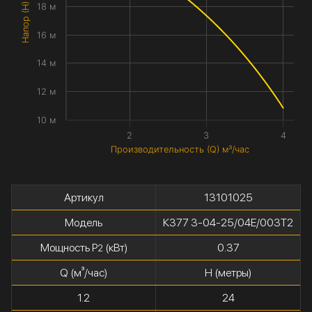
Напор (H) метры
18 м
16 м
14 м
12 м
10 м
2
3
4
Производительность (Q) м³/час
Артикул
13101025
Модель
К377 3-04-25/04Е/003Т2
Мощность P
(кВт)
0.37
2
Q (м³/час)
H (метры)
1.2
24