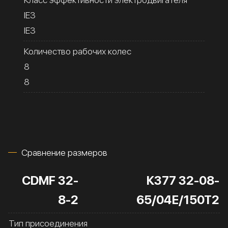
IE3
IE3
Количество рабочих колес
8
8
Сравнение размеров
CDMF 32-
К377 32-08-
8-2
65/04Е/150Т2
Тип присоединения