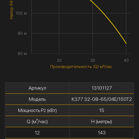
Напор (H) метры
100 м
80 м
60 м
20
30
40
Производительность (Q) м³/час
Артикул
13101127
Модель
К377 32-08-65/04Е/150Т2
Мощность P
(кВт)
15
2
Q (м³/час)
H (метры)
12
143