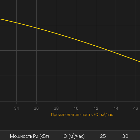
34
36
38
40
42
44
46
Производительность (Q) м³/час
Мощность P
(кВт)
Q (м³/час)
25
30
2