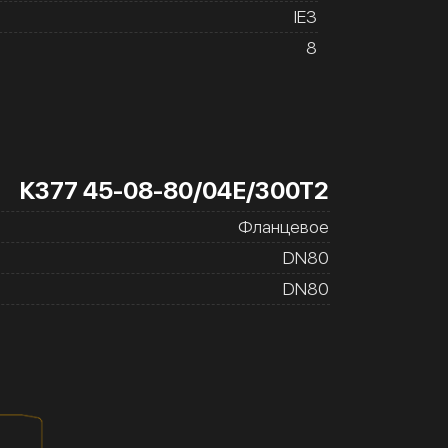
IE3
8
К377 45-08-80/04Е/300Т2
Фланцевое
DN80
DN80