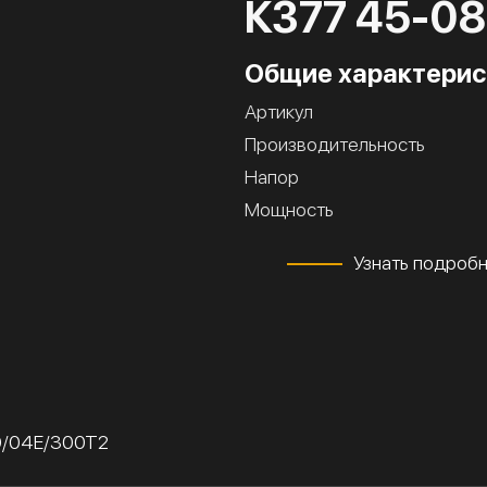
К377 45-0
Общие характерис
Артикул
Производительность
Напор
Мощность
Узнать подроб
0/04Е/300Т2