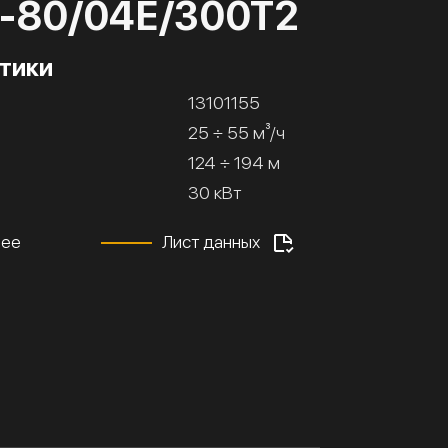
8-80/04Е/300Т2
тики
13101155
25 ÷ 55 м³/ч
124 ÷ 194 м
30 кВт
нее
Лист данных