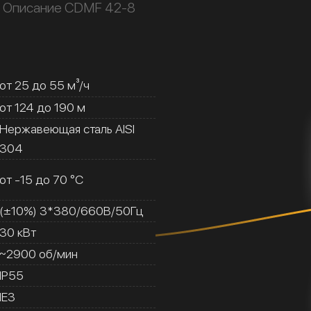
Описание CDMF 42-8
от 25 до 55 м³/ч
от 124 до 190 м
Нержавеющая сталь AISI
304
от -15 до 70 °C
(±10%) 3*380/660В/50Гц
30 кВт
~2900 об/мин
IP55
IE3