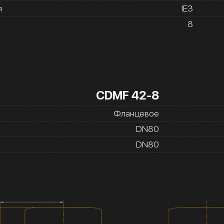
я
IE3
8
CDMF 42-8
Фланцевое
DN80
DN80