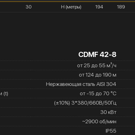
30
H (метры)
194
189
CDMF 42-8
от 25 до 55 м³/ч
от 124 до 190 м
Нержавеющая сталь AISI 304
 (t)
от -15 до 70 °C
(±10%) 3*380/660В/50Гц
30 кВт
~2900 об/мин
IP55