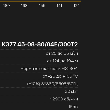
180
168
155
141
124
К377 45-08-80/04Е/300Т2
от 25 до 55 м³/ч
от 124 до 194 м
Нержавеющая сталь AISI 304
от -25 до +105 °C
(±10%) 3*380/660В/50Гц
30 кВт
~2900 об/мин
IP55