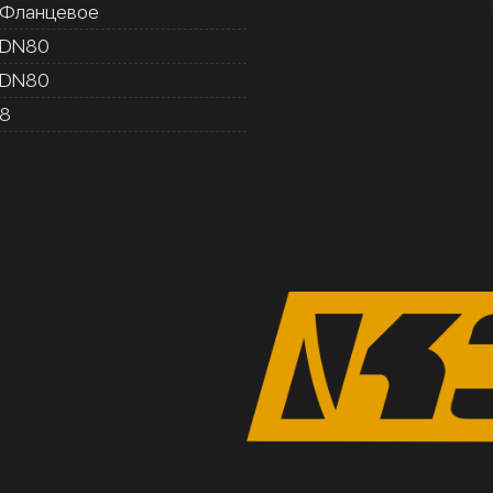
Фланцевое
DN80
DN80
8