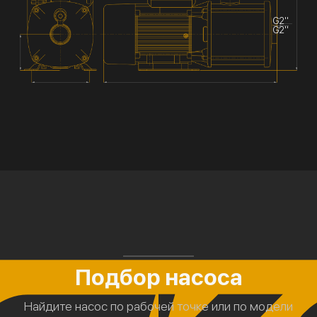
G2''
G2''
Подбор насоса
Найдите насос по рабочей точке или по модели