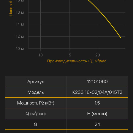
Напор (H) метры
18 м
16 м
14 м
12 м
10 м
10
15
20
Производительность (Q) м³/час
Артикул
12101060
Модель
К233 16-02/04А/015Т2
Мощность P
(кВт)
1.5
2
Q (м³/час)
H (метры)
8
24