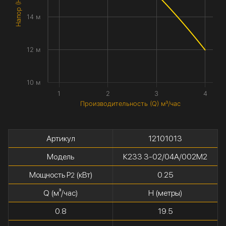
Напор (H) метры
14 м
12 м
10 м
1
2
3
4
Производительность (Q) м³/час
Артикул
12101013
Модель
К233 3-02/04А/002М2
Мощность P
(кВт)
0.25
2
Q (м³/час)
H (метры)
0.8
19.5