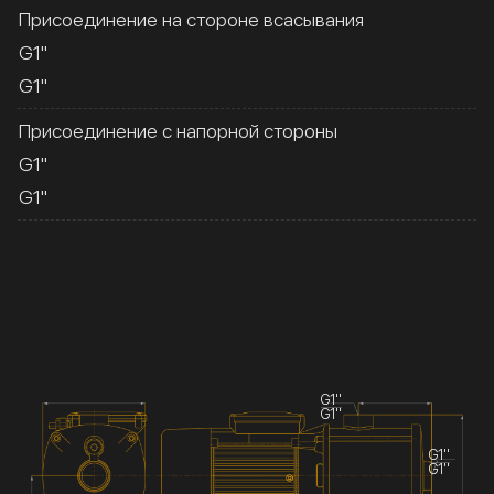
Присоединение на стороне всасывания
G1''
G1''
Присоединение с напорной стороны
G1''
G1''
G1''
G1''
G1''
G1''