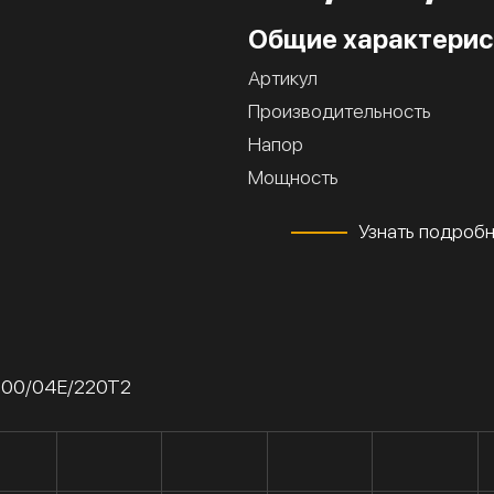
Общие характерис
Артикул
Производительность
Напор
Мощность
Узнать подроб
-100/04Е/220Т2