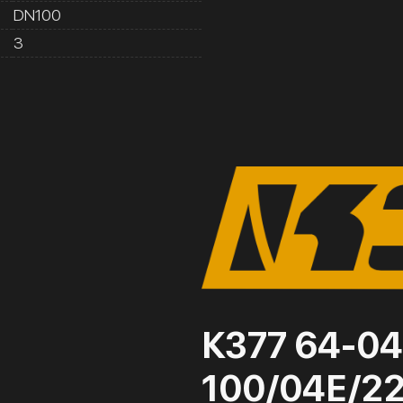
DN100
3
К377 64-04
100/04Е/2