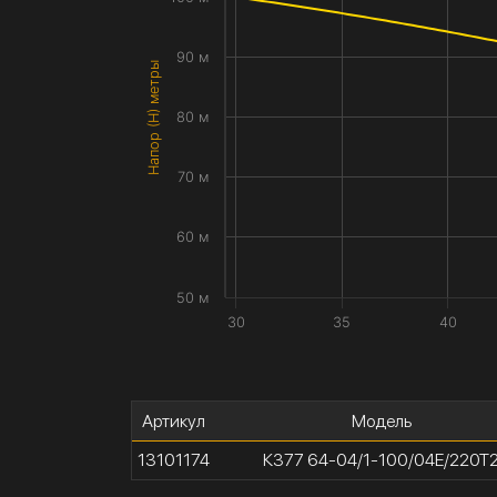
90 м
Напор (H) метры
80 м
70 м
60 м
50 м
30
35
40
Артикул
Модель
13101174
К377 64-04/1-100/04Е/220Т