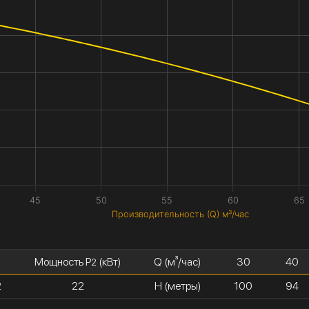
45
50
55
60
65
Производительность (Q) м³/час
Мощность P
(кВт)
Q (м³/час)
30
40
2
2
22
H (метры)
100
94