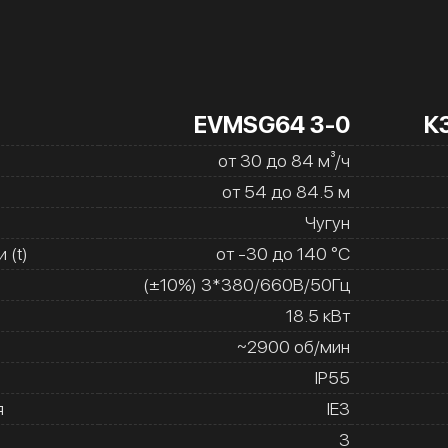
EVMSG64 3-0
К
от 30 до 84 м³/ч
от 54 до 84.5 м
Чугун
 (t)
от -30 до 140 °C
(±10%) 3*380/660В/50Гц
18.5 кВт
~2900 об/мин
IP55
я
IE3
3