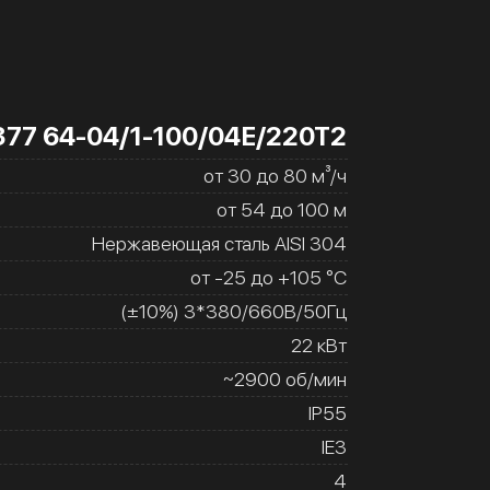
377 64-04/1-100/04Е/220Т2
от 30 до 80 м³/ч
от 54 до 100 м
Нержавеющая сталь AISI 304
от -25 до +105 °C
(±10%) 3*380/660В/50Гц
22 кВт
~2900 об/мин
IP55
IE3
4