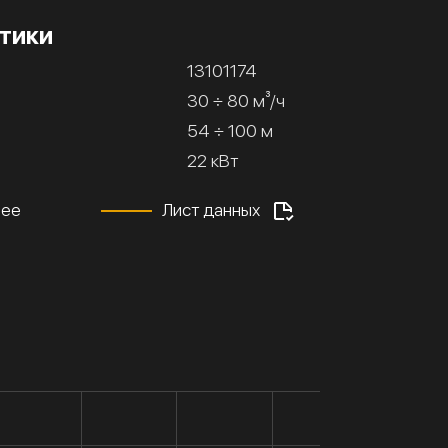
тики
13101174
30 ÷ 80 м³/ч
54 ÷ 100 м
22 кВт
нее
Лист данных