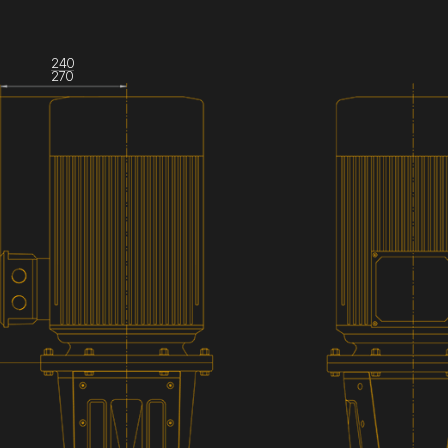
240
270