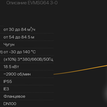
Описание EVMSG64 3-0
от 30 до 84 м³/ч
от 54 до 84.5 м
Чугун
t)
от -30 до 140 °C
(±10%) 3*380/660В/50Гц
18.5 кВт
~2900 об/мин
IP55
IE3
Фланцевое
DN100