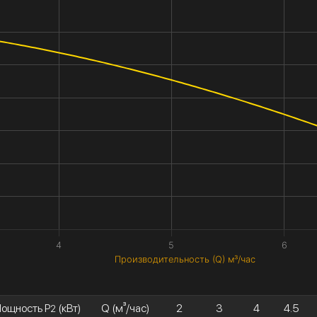
4
5
6
Производительность (Q) м³/час
ощность P
(кВт)
Q (м³/час)
2
3
4
4.5
2