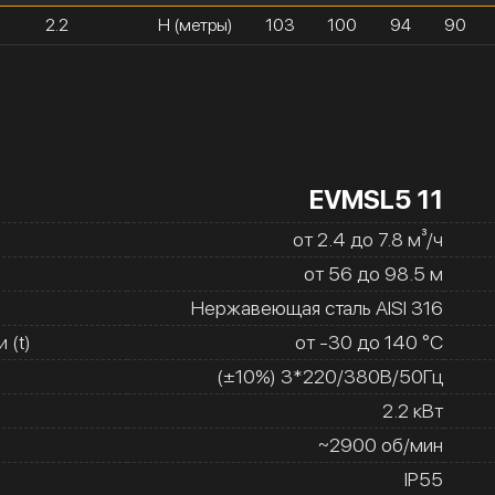
2.2
H (метры)
103
100
94
90
EVMSL5 11
от 2.4 до 7.8 м³/ч
от 56 до 98.5 м
Нержавеющая сталь AISI 316
 (t)
от -30 до 140 °C
(±10%) 3*220/380В/50Гц
2.2 кВт
~2900 об/мин
IP55