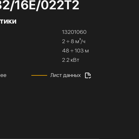
32/16Е/022Т2
тики
13201060
2 ÷ 8 м³/ч
48 ÷ 103 м
2.2 кВт
нее
Лист данных