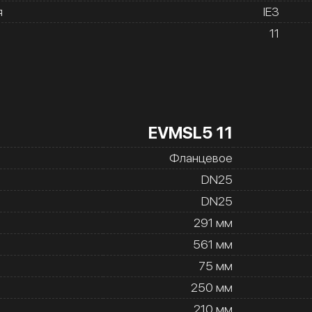
я
IE3
11
EVMSL5 11
Фланцевое
DN25
DN25
291 мм
561 мм
75 мм
250 мм
210 мм