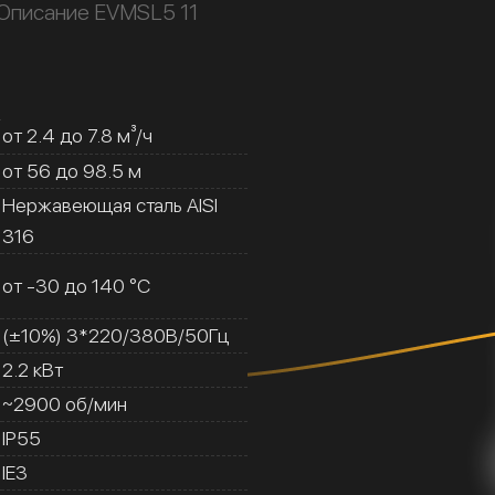
Описание EVMSL5 11
от 2.4 до 7.8 м³/ч
от 56 до 98.5 м
Нержавеющая сталь AISI
316
от -30 до 140 °C
(±10%) 3*220/380В/50Гц
2.2 кВт
~2900 об/мин
IP55
IE3