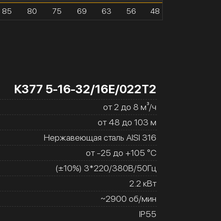
85
80
75
69
63
56
48
К377 5-16-32/16Е/022Т2
от 2 до 8 м³/ч
от 48 до 103 м
Нержавеющая сталь AISI 316
от -25 до +105 °C
(±10%) 3*220/380В/50Гц
2.2 кВт
~2900 об/мин
IP55