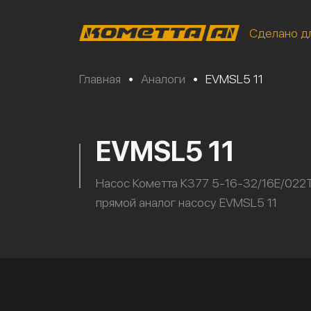
Сделано д
Главная
•
Аналоги
•
EVMSL5 11
EVMSL5 11
Насос Кометта К377 5-16-32/16Е/022
прямой аналог насосу EVMSL5 11