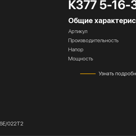
К377 5-16-
Общие характерис
Артикул
Производительность
Напор
Мощность
Узнать подроб
16Е/022Т2