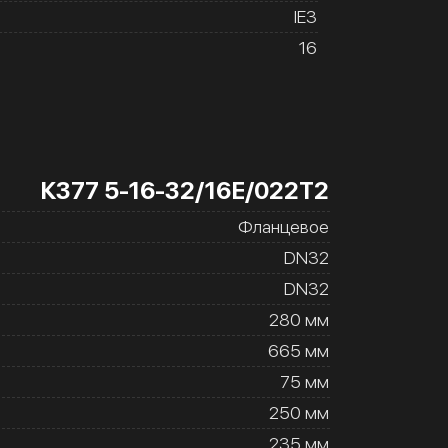
IE3
16
К377 5-16-32/16Е/022Т2
Фланцевое
DN32
DN32
280 мм
665 мм
75 мм
250 мм
235 мм