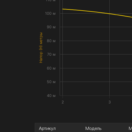
100 м
90 м
Напор (H) метры
80 м
70 м
60 м
50 м
40 м
2
3
Артикул
Модель
М