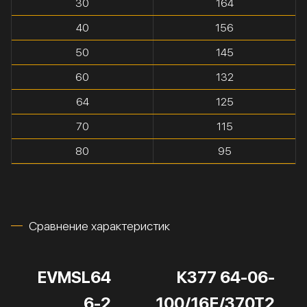
30
164
40
156
50
145
60
132
64
125
70
115
80
95
Сравнение характеристик
EVMSL64
К377 64-06-
6-2
100/16Е/370Т2