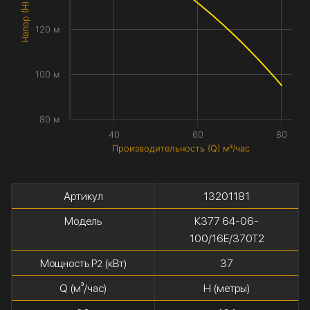
Напор (H) метры
120 м
100 м
80 м
40
60
80
Производительность (Q) м³/час
Артикул
13201181
Модель
К377 64-06-
100/16Е/370Т2
Мощность P
(кВт)
37
2
Q (м³/час)
H (метры)