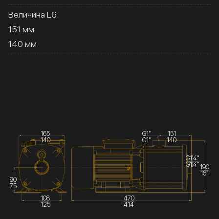
Величина L6
151 мм
140 мм
165
G1''
151
140
G1''
140
G1¼''
G1¼''
190
161
90
75
108
470
125
414