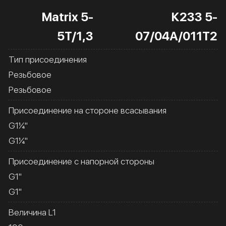
Matrix 5-
К233 5-
5T/1,3
07/04А/011Т2
Тип присоединения
Резьбовое
Резьбовое
Присоединение на стороне всасывания
G1¼''
G1¼''
Присоединение с напорной стороны
G1''
G1''
Величина L1