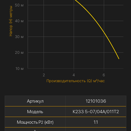
50 м
Напор (H) метры
40 м
30 м
20 м
10 м
2
4
6
Производительность (Q) м³/час
Артикул
12101036
Модель
К233 5-07/04А/011Т2
Мощность P
(кВт)
1.1
2