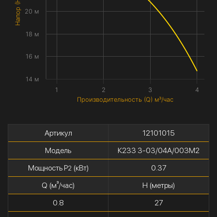
Напор (H) метры
20 м
18 м
16 м
14 м
1
2
3
4
Производительность (Q) м³/час
Артикул
12101015
Модель
К233 3-03/04А/003М2
Мощность P
(кВт)
0.37
2
Q (м³/час)
H (метры)
0.8
27