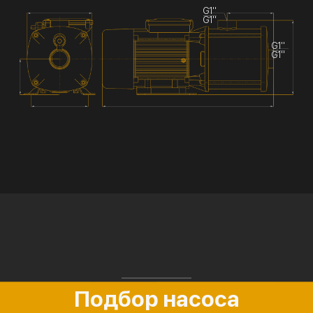
G1''
G1''
G1''
G1''
Подбор насоса