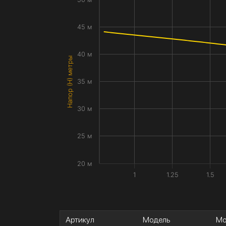
45 м
40 м
Напор (H) метры
35 м
30 м
25 м
20 м
1
1.25
1.5
Артикул
Модель
Мо