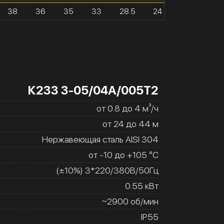
38
36
35
33
28.5
24
К233 3-05/04А/005Т2
от 0.8 до 4 м³/ч
от 24 до 44 м
Нержавеющая сталь AISI 304
от -10 до +105 °C
(±10%) 3*220/380В/50Гц
0.55 кВт
~2900 об/мин
IP55