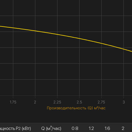
1.75
2
2.25
2.5
2.75
3
Производительность (Q) м³/час
щность P
(кВт)
Q (м³/час)
0.8
1.2
1.6
2
2