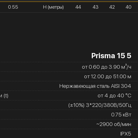
0.55
H (метры)
44
43
42
40
Prisma 15 5
от 0.60 до 3.90 м³/ч
от 12.00 до 51.00 м
Нержавеющая сталь AISI 304
 (t)
от 4 до 40 °C
(±10%) 3*220/380В/50Гц
0.75 кВт
~2900 об/мин
IPX5