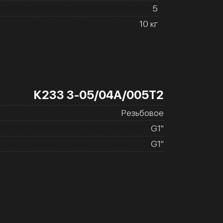
5
10 кг
К233 3-05/04А/005Т2
Резьбовое
G1''
G1''