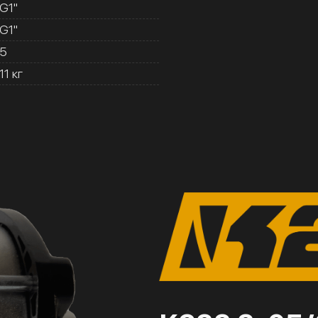
G1''
G1''
5
11 кг