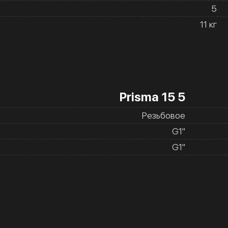
5
11 кг
Prisma 15 5
Резьбовое
G1''
G1''