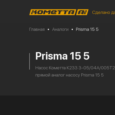
Сделано д
Главная
•
Аналоги
•
Prisma 15 5
Prisma 15 5
Насос Кометта К233 3-05/04А/005Т2
прямой аналог насосу Prisma 15 5