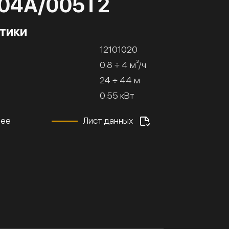
/04А/005Т2
тики
12101020
0.8 ÷ 4 м³/ч
24 ÷ 44 м
0.55 кВт
нее
Лист данных