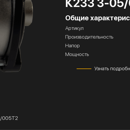
К233 3-05
Общие характерис
Артикул
Производительность
Напор
Мощность
Узнать подроб
А/005Т2