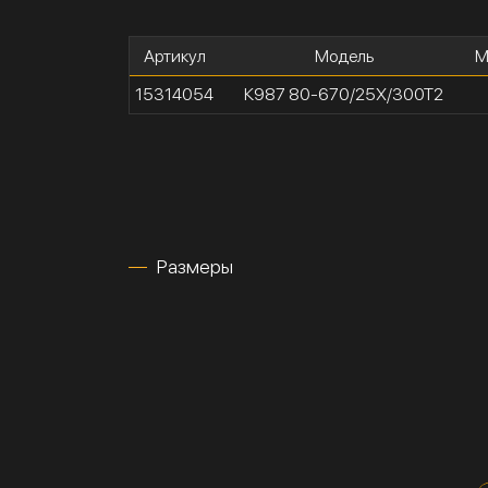
Артикул
Модель
М
15314054
К987 80-670/25Х/300Т2
Размеры