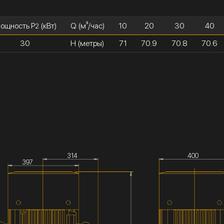
ощность P
(кВт)
Q (м³/час)
10
20
30
40
2
30
H (метры)
71
70.9
70.8
70.6
314
400
397