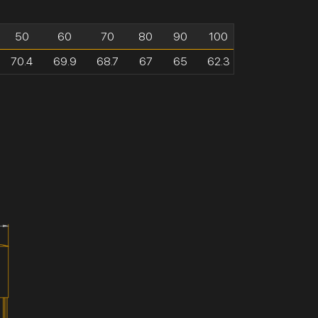
50
60
70
80
90
100
70.4
69.9
68.7
67
65
62.3