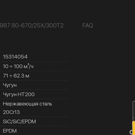
К987 80-670/25Х/300Т2
FAQ
15314054
10 ÷ 100 м³/ч
71 ÷ 62.3 м
Чугун
Чугун HT200
Нержавеющая сталь
20Cr13
SiC/SiC/EPDM
EPDM