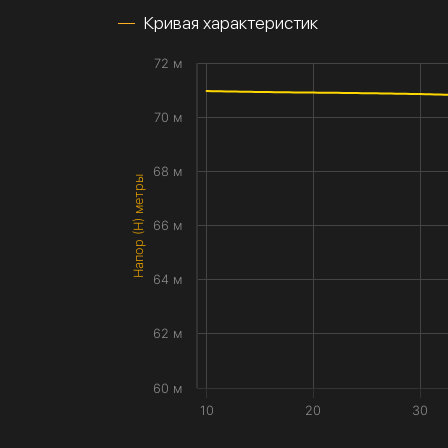
Кривая характеристик
72 м
70 м
68 м
Напор (H) метры
66 м
64 м
62 м
60 м
10
20
30