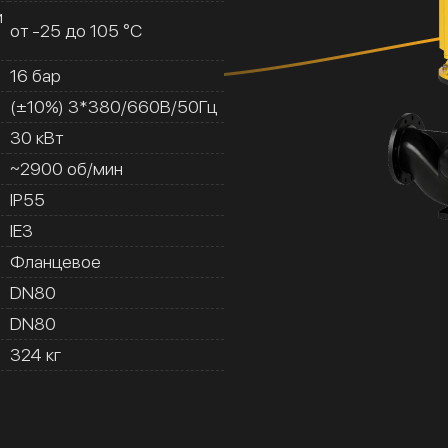
и
от -25 до 105 °C
16 бар
(±10%) 3*380/660В/50Гц
30 кВт
~2900 об/мин
IP55
IE3
Фланцевое
DN80
DN80
324 кг