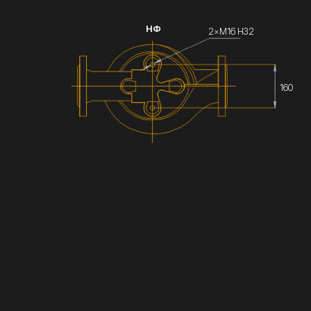
НФ
2×М16 Н32
160