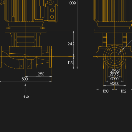
1009
242
115
DN80
250
Ø132
Ø160
500
Ø200
180
162
НФ