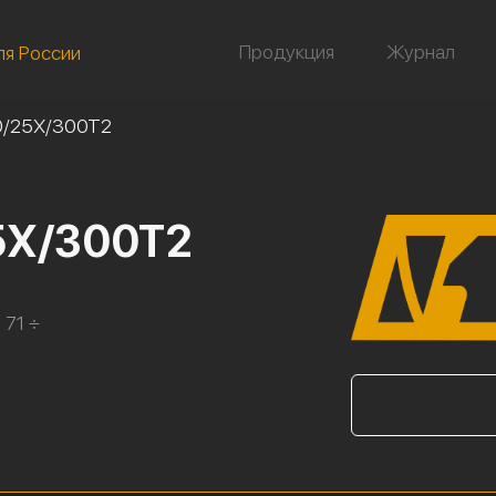
Продукция
Журнал
ля России
0/25Х/300Т2
5Х/300Т2
 71 ÷