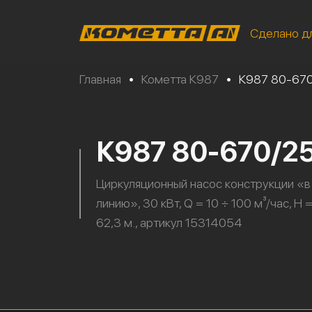
Сделано д
Главная
•
Кометта К987
•
К987 80-67
К987 80-670/2
Циркуляционный насос конструкции «в
линию», 30 кВт, Q = 10 ÷ 100 м³/час, H =
62,3 м., артикул 15314054