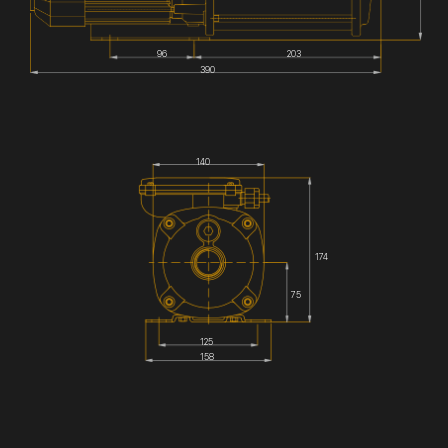
96
203
390
140
174
75
125
158