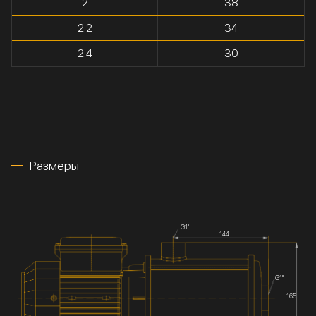
2
38
2.2
34
2.4
30
Размеры
G1''
144
G1''
165