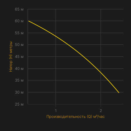
65 м
60 м
55 м
Напор (H) метры
50 м
45 м
40 м
35 м
30 м
25 м
1
2
Производительность (Q) м³/час