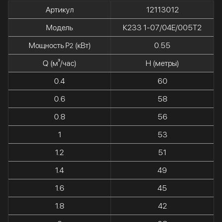
Артикул
12113012
Модель
К233 1-07/04Е/005Т2
Мощность P
(кВт)
0.55
2
Q (м³/час)
H (метры)
0.4
60
0.6
58
0.8
56
1
53
1.2
51
1.4
49
1.6
45
1.8
42