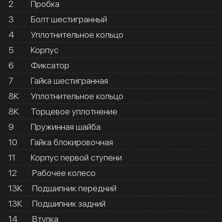
2
Пробка
3
Болт шестигранный
4
Уплотнительное кольцо
5
Корпус
6
Фиксатор
7
Гайка шестигранная
8К
Уплотнительное кольцо
8К
Торцевое уплотнение
9
Пружинная шайба
10
Гайка блокировочная
11
Корпус первой ступени
12
Рабочее колесо
13К
Подшипник передний
13К
Подшипник задний
14
Втулка