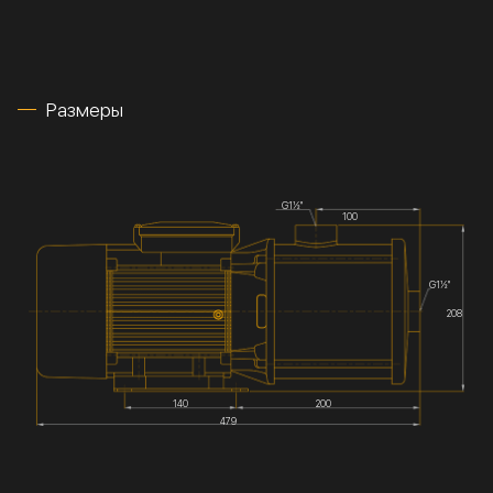
Размеры
G1½''
100
G1½''
208
140
200
479