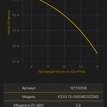
Напор (H) метры
40 м
35 м
30 м
25 м
8
10
12
14
16
Производительность (Q) м³/час
Артикул
12113056
Модель
К233 12-04/04Е/022М2
Мощность P
(кВт)
2.2
2