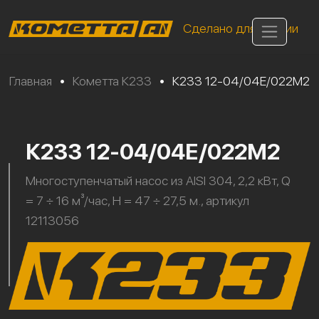
Сделано для России
Главная
•
Кометта К233
•
К233 12-04/04Е/022М2
К233 12-04/04Е/022М2
Многоступенчатый насос из AISI 304, 2,2 кВт, Q
= 7 ÷ 16 м³/час, H = 47 ÷ 27,5 м., артикул
12113056