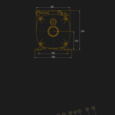
182
244
100
160
199