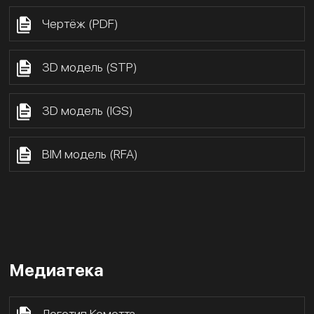
Чертёж (PDF)
3D модель (STP)
3D модель (IGS)
BIM модель (RFA)
Медиатека
Логотип Кометта