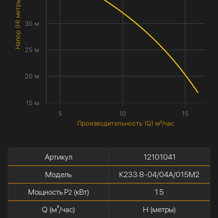
Напор (H) метры
30 м
25 м
20 м
15 м
5
10
15
Производительность (Q) м³/час
Артикул
12101041
Модель
К233 8-04/04А/015М2
Мощность P
(кВт)
1.5
2
Q (м³/час)
H (метры)