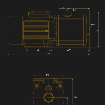
G1½''
130
G1½''
208
96
230
438
182
232