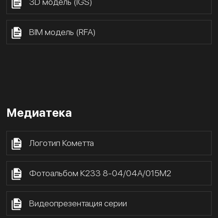
3D модель (IGS)
BIM модель (RFA)
Медиатека
Логотип Кометта
Фотоальбом К233 8-04/04А/015М2
Видеопрезентация серии