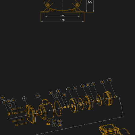
100
125
158