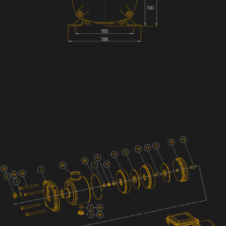
100
160
199