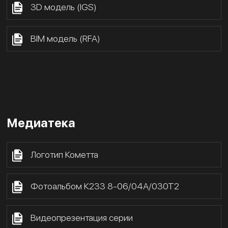
3D модель (IGS)
BIM модель (RFA)
Медиатека
Логотип Кометта
Фотоальбом К233 8-06/04А/030Т2
Видеопрезентация серии