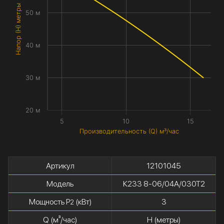
Напор (H) метры
50 м
40 м
30 м
20 м
5
10
15
Производительность (Q) м³/час
Артикул
12101045
Модель
К233 8-06/04А/030Т2
Мощность P
(кВт)
3
2
Q (м³/час)
H (метры)