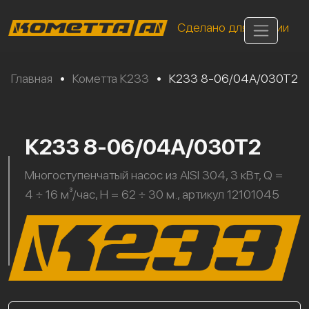
Сделано для России
Главная
•
Кометта К233
•
К233 8-06/04А/030Т2
К233 8-06/04А/030Т2
Многоступенчатый насос из AISI 304, 3 кВт, Q =
4 ÷ 16 м³/час, H = 62 ÷ 30 м., артикул 12101045