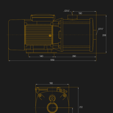
G1½''
190
G1½''
208
140
290
559
182
212