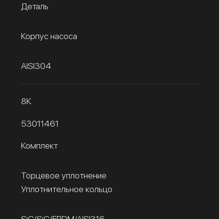
Деталь
Корпус насоса
AISI304
8К
53011461
Комплект
Торцевое уплотнение
Уплотнительное кольцо
SiC/SiC/EPDM/AISI316