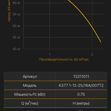
Напор (H) метры
60 м
55 м
50 м
45 м
40 м
1
2
Производительность (Q) м³/час
Артикул
13211011
Модель
К377 1-12-25/16А/007Т2
Мощность P
(кВт)
0.75
2
Q (м³/час)
H (метры)