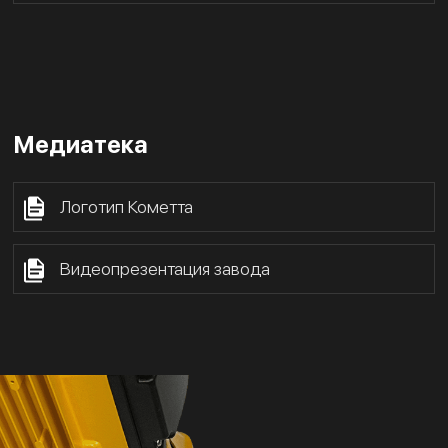
Медиатека
Логотип Кометта
Видеопрезентация завода