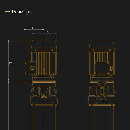
Размеры
112
134
207