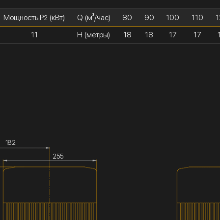
Мощность P
(кВт)
Q (м³/час)
80
90
100
110
1
2
11
H (метры)
18
18
17
17
182
255