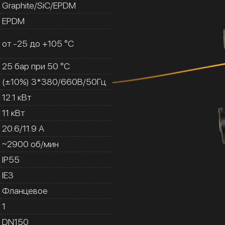
Graphite/SiC/EPDM
EPDM
от -25 до +105 °C
25 бар при 50 °C
(±10%) 3*380/660В/50Гц
12.1 кВт
11 кВт
20.6/11.9 A
~2900 об/мин
IP55
IE3
Фланцевое
1
DN150