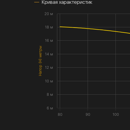
Кривая характеристик
20 м
18 м
16 м
Напор (H) метры
14 м
12 м
10 м
8 м
6 м
80
90
100