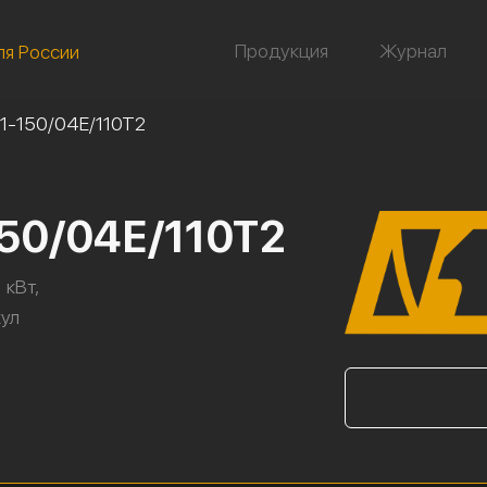
Продукция
Журнал
ля России
/1-150/04Е/110Т2
150/04Е/110Т2
 кВт,
кул