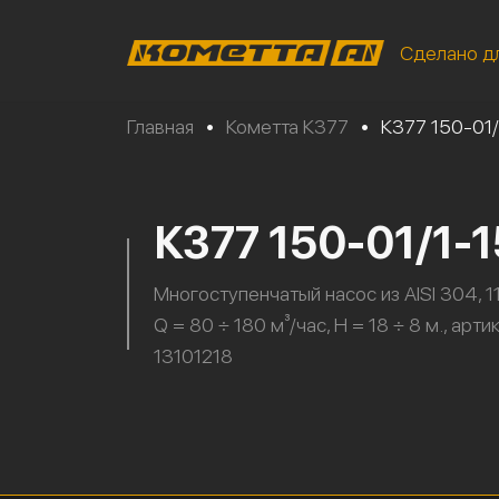
Сделано д
Главная
•
Кометта К377
•
К377 150-01
К377 150-01/1-
Многоступенчатый насос из AISI 304, 11
Q = 80 ÷ 180 м³/час, H = 18 ÷ 8 м., арти
13101218