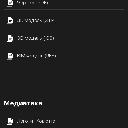
Чертёж (PDF)
3D модель (STP)
3D модель (IGS)
BIM модель (RFA)
Медиатека
Логотип Кометта