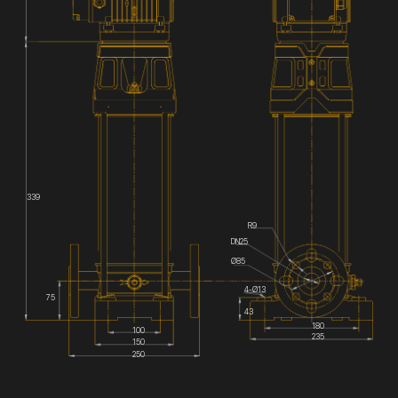
339
R9
DN25
Ø85
4-Ø13
75
43
180
100
235
150
250