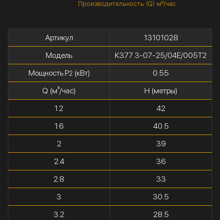
Производительность (Q) м³/час
Артикул
13101028
Модель
К377 3-07-25/04Е/005Т2
Мощность P
(кВт)
0.55
2
Q (м³/час)
H (метры)
1.2
42
1.6
40.5
2
39
2.4
36
2.8
33
3
30.5
3.2
28.5