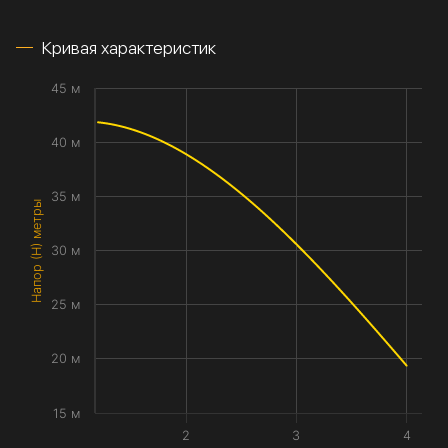
Кривая характеристик
45 м
40 м
35 м
Напор (H) метры
30 м
25 м
20 м
15 м
2
3
4