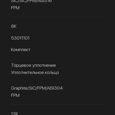
SiC/SiC/FPM/AISI316
FPM
8К
53011101
Комплект
Торцевое уплотнение
Уплотнительное кольцо
Graphite/SiC/FPM/AISI304
FPM
13К