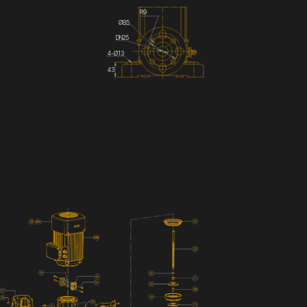
R9
Ø85
DN25
4-Ø13
43