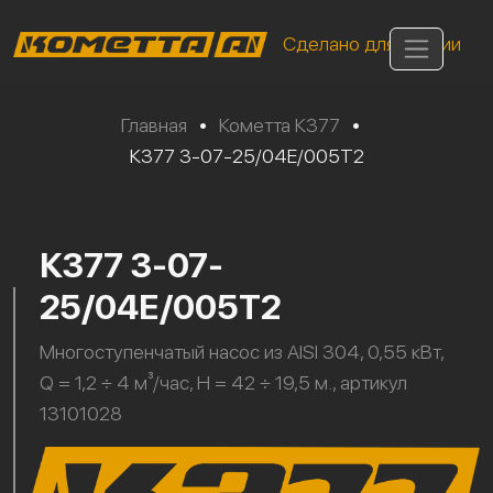
Сделано для России
Главная
•
Кометта К377
•
К377 3-07-25/04Е/005Т2
К377 3-07-
25/04Е/005Т2
Многоступенчатый насос из AISI 304, 0,55 кВт,
Q = 1,2 ÷ 4 м³/час, H = 42 ÷ 19,5 м., артикул
13101028