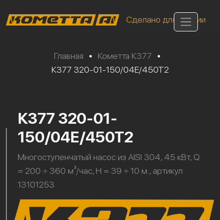
Сделано для России
Главная
•
Кометта К377
•
К377 320-01-150/04Е/450Т2
К377 320-01-
150/04Е/450Т2
Многоступенчатый насос из AISI 304, 45 кВт, Q
= 200 ÷ 360 м³/час, H = 39 ÷ 10 м., артикул
13101253