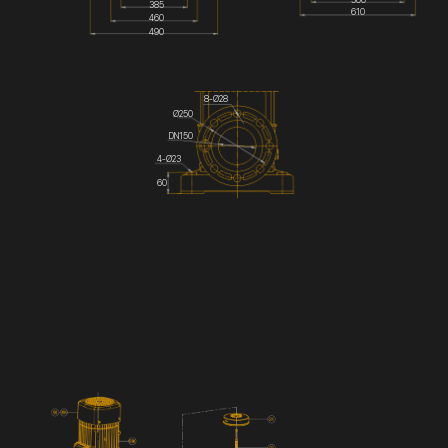
385
610
460
490
8-Ø28
Ø250
DN150
4-Ø23
60