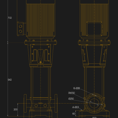
702
942
8-Ø28
DN150
Ø250
4-Ø23
200
60
500