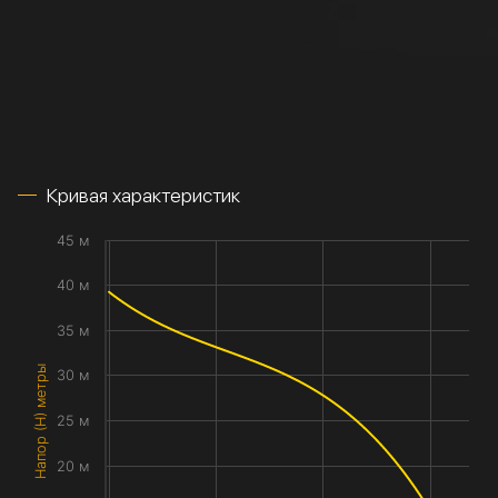
Кривая характеристик
45 м
40 м
35 м
Напор (H) метры
30 м
25 м
20 м