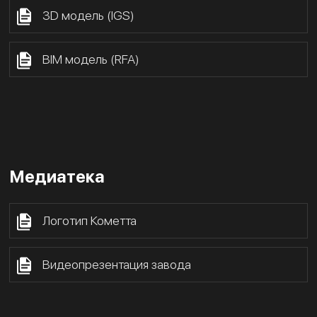
3D модель (IGS)
BIM модель (RFA)
Медиатека
Логотип Кометта
Видеопрезентация завода