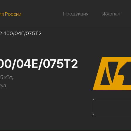
Продукция
Журнал
ля России
2-100/04Е/075Т2
100/04Е/075Т2
5 кВт,
кул