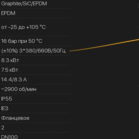
Graphite/SiC/EPDM
EPDM
от -25 до +105 °C
16 бар при 50 °C
(±10%) 3*380/660В/50Гц
8.3 кВт
7.5 кВт
14.4/8.3 A
~2900 об/мин
IP55
IE3
Фланцевое
2
DN100