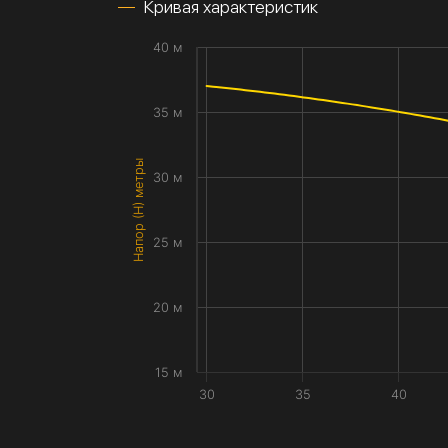
Кривая характеристик
40 м
35 м
Напор (H) метры
30 м
25 м
20 м
15 м
30
35
40