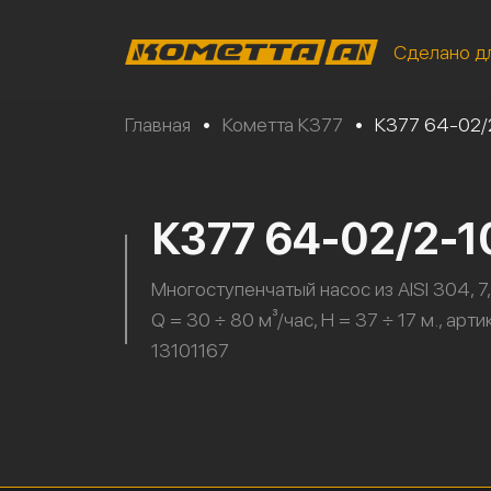
Сделано д
Главная
•
Кометта К377
•
К377 64-02/
К377 64-02/2-
Многоступенчатый насос из AISI 304, 7,
Q = 30 ÷ 80 м³/час, H = 37 ÷ 17 м., арти
13101167