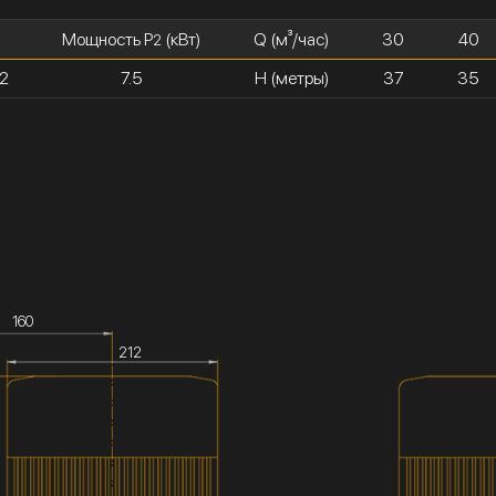
Мощность P
(кВт)
Q (м³/час)
30
40
2
2
7.5
H (метры)
37
35
160
212