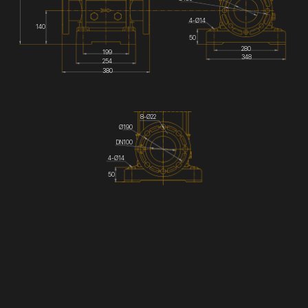
4-Ø14
140
50
280
199
348
254
380
8-Ø22
Ø190
DN100
4-Ø14
50