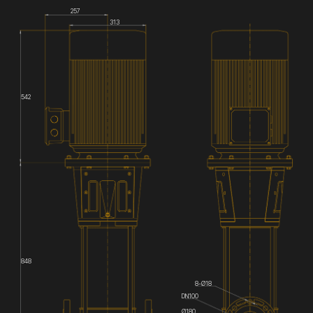
257
313
542
848
8-Ø18
DN100
Ø180