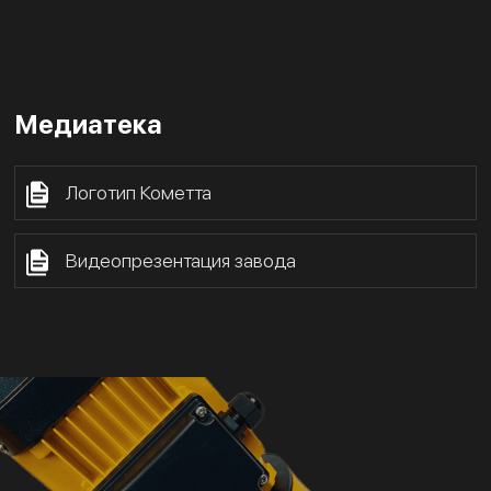
Медиатека
Логотип Кометта
Видеопрезентация завода