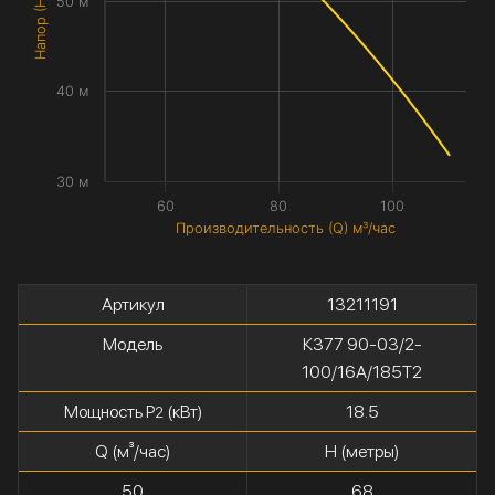
Напор (H) метры
50 м
40 м
30 м
60
80
100
Производительность (Q) м³/час
Артикул
13211191
Модель
К377 90-03/2-
100/16А/185Т2
Мощность P
(кВт)
18.5
2
Q (м³/час)
H (метры)
50
68