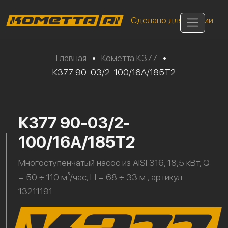
Сделано для России
Главная
•
Кометта К377
•
К377 90-03/2-100/16А/185Т2
К377 90-03/2-
100/16А/185Т2
Многоступенчатый насос из AISI 316, 18,5 кВт, Q
= 50 ÷ 110 м³/час, H = 68 ÷ 33 м., артикул
13211191