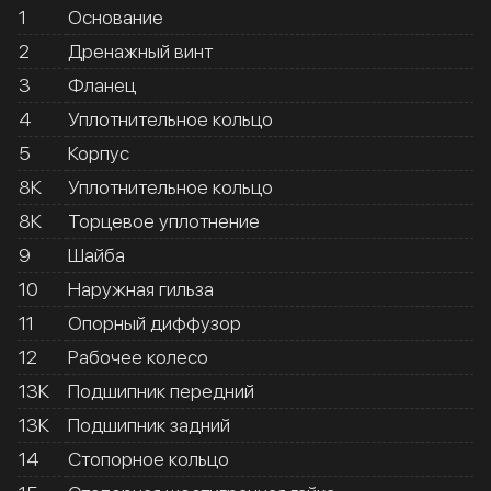
1
Основание
2
Дренажный винт
3
Фланец
4
Уплотнительное кольцо
5
Корпус
8К
Уплотнительное кольцо
8К
Торцевое уплотнение
9
Шайба
10
Наружная гильза
11
Опорный диффузор
12
Рабочее колесо
13К
Подшипник передний
13К
Подшипник задний
14
Стопорное кольцо