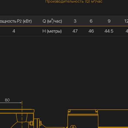
Производительность (Q) м³/час
ощность P
(кВт)
Q (м³/час)
3
6
9
1
2
4
H (метры)
47
46
44.5
80