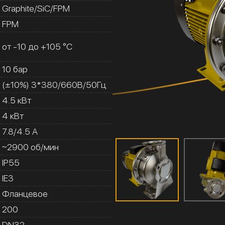
Graphite/SiC/FPM
FPM
от -10 до +105 °C
10 бар
(±10%) 3*380/660В/50Гц
4.5 кВт
4 кВт
7.8/4.5 A
~2900 об/мин
IP55
IE3
Фланцевое
200
DN32