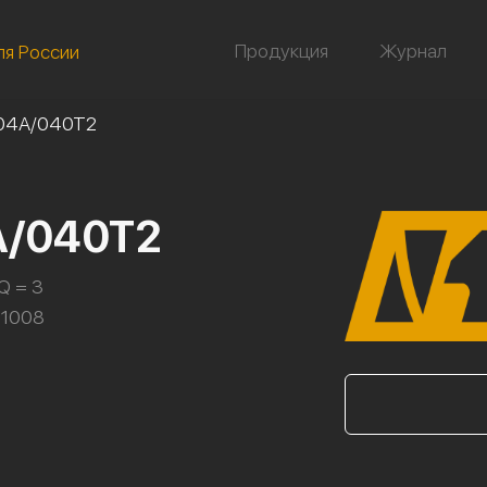
Продукция
Журнал
ля России
/04А/040Т2
А/040Т2
Q = 3
101008