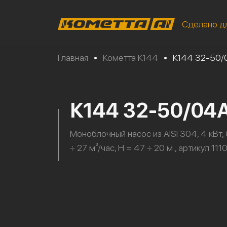
Сделано д
Главная
•
Кометта К144
•
К144 32-50
К144 32-50/04
Моноблочный насос из AISI 304, 4 кВт, 
÷ 27 м³/час, H = 47 ÷ 20 м., артикул 11