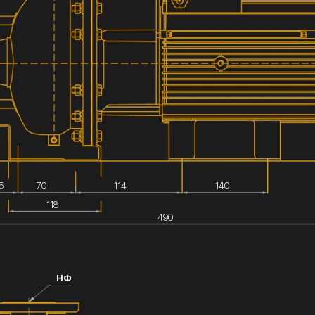
5
70
114
140
118
490
НФ