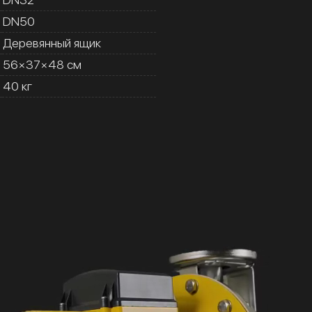
DN50
Деревянный ящик
56×37×48 см
40 кг