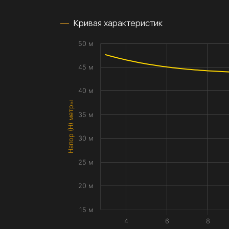
Кривая характеристик
50 м
45 м
40 м
Напор (H) метры
35 м
30 м
25 м
20 м
15 м
4
6
8