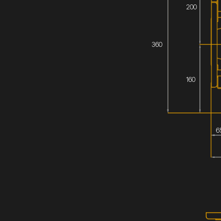
200
360
160
6