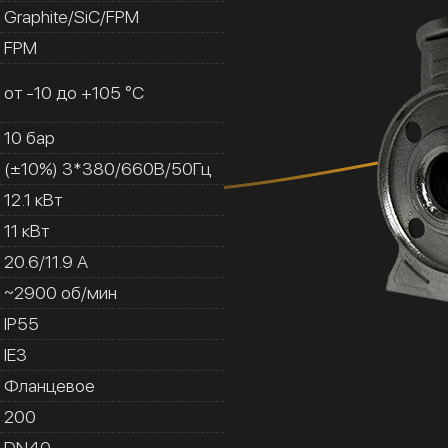
Graphite/SiC/FPM
FPM
от -10 до +105 °C
10 бар
(±10%) 3*380/660В/50Гц
12.1 кВт
11 кВт
20.6/11.9 A
~2900 об/мин
IP55
IE3
Фланцевое
200
DN40