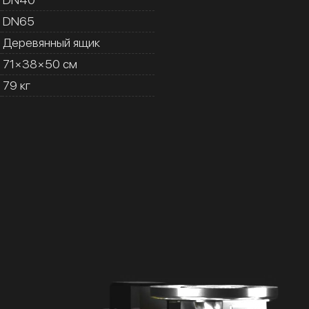
DN65
Деревянный ящик
71×38×50 см
79 кг