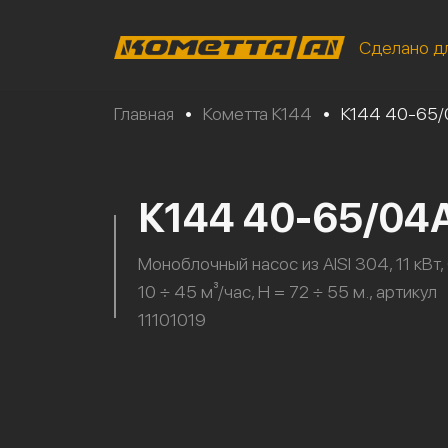
Сделано д
Главная
•
Кометта К144
•
К144 40-65/
К144 40-65/04
Моноблочный насос из AISI 304, 11 кВт,
10 ÷ 45 м³/час, H = 72 ÷ 55 м., артикул
11101019