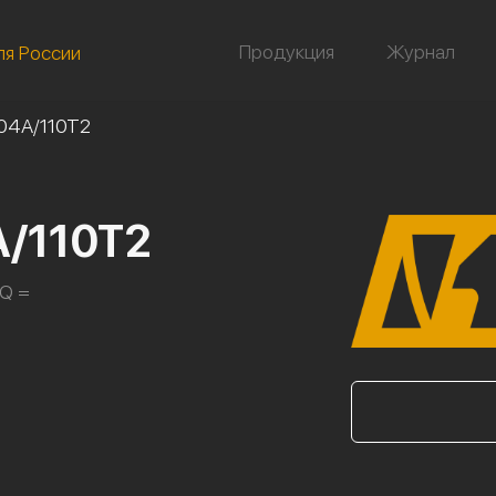
Продукция
Журнал
ля России
04А/110Т2
А/110Т2
 Q =