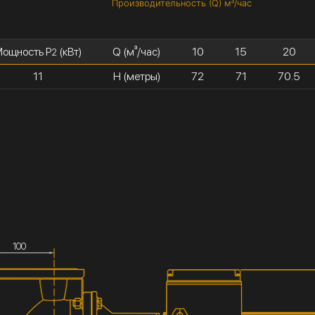
Производительность (Q) м³/час
ощность P
(кВт)
Q (м³/час)
10
15
20
2
11
H (метры)
72
71
70.5
100