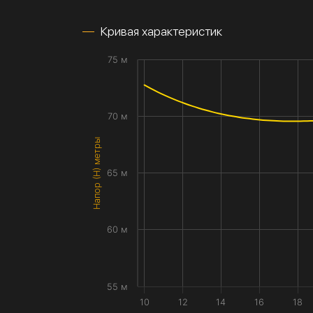
Кривая характеристик
75 м
70 м
Напор (H) метры
65 м
60 м
55 м
10
12
14
16
18