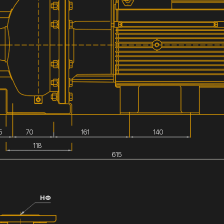
5
70
161
140
118
615
НФ