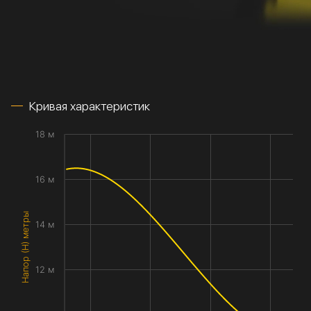
Кривая характеристик
18 м
16 м
Напор (H) метры
14 м
12 м