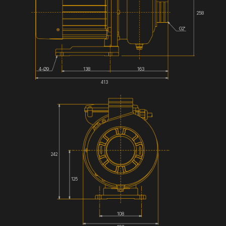
258
G2''
4-Ø9
138
163
413
242
125
108