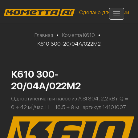
Сделано для России
Главная
•
Кометта К610
•
К610 300-20/04А/022М2
К610 300-
20/04А/022М2
Одноступенчатый насос из AISI 304, 2,2 кВт, Q =
6 ÷ 42 м³/час, H = 16,5 ÷ 9 м., артикул 14101007