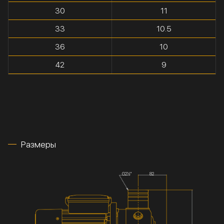
30
11
33
10.5
36
10
42
9
Размеры
G2½''
82