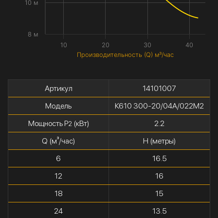
10 м
8 м
10
20
30
40
Производительность (Q) м³/час
Артикул
14101007
Модель
К610 300-20/04А/022М2
Мощность P
(кВт)
2.2
2
Q (м³/час)
H (метры)
6
16.5
12
16
18
15
24
13.5