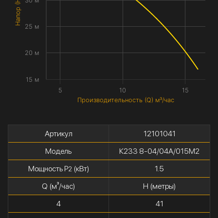
Напор (H) метры
30 м
25 м
20 м
15 м
5
10
15
Производительность (Q) м³/час
Артикул
12101041
Модель
К233 8-04/04А/015М2
Мощность P
(кВт)
1.5
2
Q (м³/час)
H (метры)
4
41