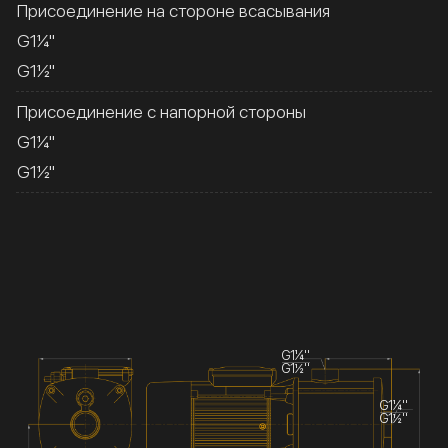
Присоединение на стороне всасывания
G1¼''
G1½''
Присоединение с напорной стороны
G1¼''
G1½''
G1¼''
G1½''
G1¼''
G1½''